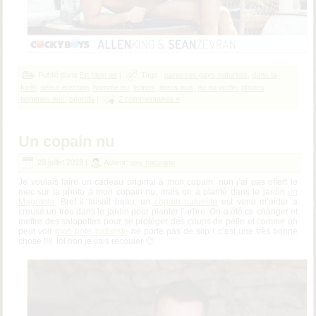
Publié dans
En plein air
|
Tags :
caresses gays naturites
,
dans la
forêt
,
début érection
,
homme nu
,
latinos
,
mecs nus
,
nu au jardin
,
photos
hommes nus
,
sportifs
|
2 commentaires »
Un copain nu
28 juillet 2018 |
Auteur:
gay naturiste
Je voulais faire un cadeau original à mon copain, non j’ai pas offert le
mec sur la photo à mon copain nu, mais on a planté dans le jardin
un
Magniola
. Bref il faisait beau, un
copain naturiste
est venu m’aider a
creusé un trou dans le jardin pour planter l’arbre. On a été ce changer et
mettre des salopettes pour se protéger des coups de pelle et comme on
peut voir
mon pote naturiste
ne porte pas de slip ! c’est une très bonne
chose !!!! lol bon je vais recouler 🙂