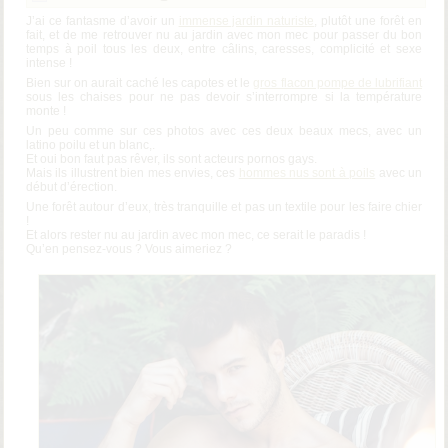
J’ai ce fantasme d’avoir un
immense jardin naturiste
, plutôt une forêt en
fait, et de me retrouver nu au jardin avec mon mec pour passer du bon
temps à poil tous les deux, entre câlins, caresses, complicité et sexe
intense !
Bien sur on aurait caché les capotes et le
gros flacon pompe de lubrifiant
sous les chaises pour ne pas devoir s’interrompre si la température
monte !
Un peu comme sur ces photos avec ces deux beaux mecs, avec un
latino poilu et un blanc,.
Et oui bon faut pas rêver, ils sont acteurs pornos gays.
Mais ils illustrent bien mes envies, ces
hommes nus sont à poils
avec un
début d’érection.
Une forêt autour d’eux, très tranquille et pas un textile pour les faire chier
!
Et alors rester nu au jardin avec mon mec, ce serait le paradis !
Qu’en pensez-vous ? Vous aimeriez ?